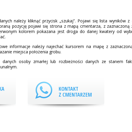
nych należy kliknąć przycisk „szukaj”. Pojawi się lista wyników z
braną pozycję pojawi się strona z mapą cmentarza, z zaznaczoną ż
zerwonym kolorem pokazana jest droga do danej kwatery od wyb
ać.
łowe informacje należy najechać kursorem na mapę z zaznaczoną kw
azanie miejsca położenia grobu.
a danych osoby zmarłej lub rozbieżności danych ze stanem fa
unalnym.
KA
KONTAKT
Z CMENTARZEM