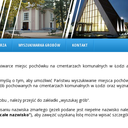
RZA
WYSZUKIWARKA GROBÓW
KONTAKT
kiwarce miejsc pochówku na cmentarzach komunalnych w Łodzi a
 myślą o tym, aby umożliwić Państwu wyszukiwanie miejsca pochów
sób pochowanych na cmentarzach komunalnych w Łodzi oraz wyzn
obu , należy przejść do zakładki „wyszukaj grób”.
saniu nazwiska zmarłego (jeżeli podane jest niepełne nazwisko nal
 całe nazwisko”
), aby zawęzić uzyskaną listę można wpisać szczegół