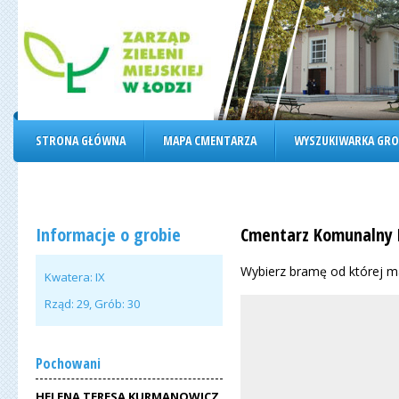
STRONA GŁÓWNA
MAPA CMENTARZA
WYSZUKIWARKA GR
Informacje o grobie
Cmentarz Komunalny 
Wybierz bramę od której 
Kwatera:
IX
Rząd:
29
, Grób:
30
Pochowani
HELENA TERESA KURMANOWICZ